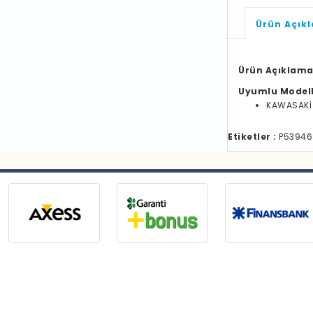
Ürün Açık
Ürün Açıklama
Uyumlu Model
KAWASAKİ
Etiketler :
P539468