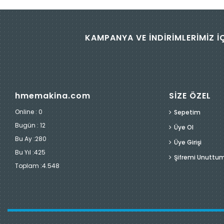
KAMPANYA VE İNDİRİMLERİMİZ İ
hmemakina.com
SİZE ÖZEL
Online : 0
Sepetim
Bugün :
12
Üye Ol
Bu Ay :
280
Üye Girişi
Bu Yıl :
425
Şifremi Unuttu
Toplam :
4.548