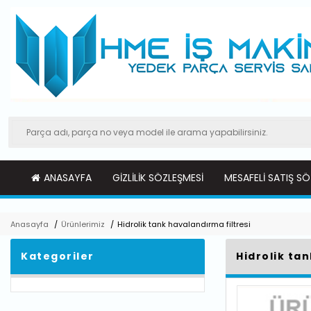
ANASAYFA
GIZLILIK SÖZLEŞMESI
MESAFELI SATIŞ SÖ
Anasayfa
/
Ürünlerimiz
/
Hidrolik tank havalandırma filtresi
Kategoriler
Hidrolik ta