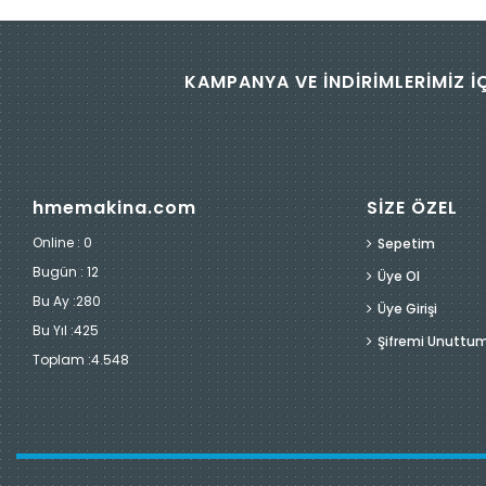
KAMPANYA VE İNDİRİMLERİMİZ İ
hmemakina.com
SİZE ÖZEL
Online : 0
Sepetim
Bugün :
12
Üye Ol
Bu Ay :
280
Üye Girişi
Bu Yıl :
425
Şifremi Unuttu
Toplam :
4.548