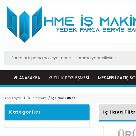
ANASAYFA
GIZLILIK SÖZLEŞMESI
MESAFELI SATIŞ SÖ
Anasayfa
/
Ürünlerimiz
/
İç Hava Filtresi
Kategoriler
İç Hava Filt