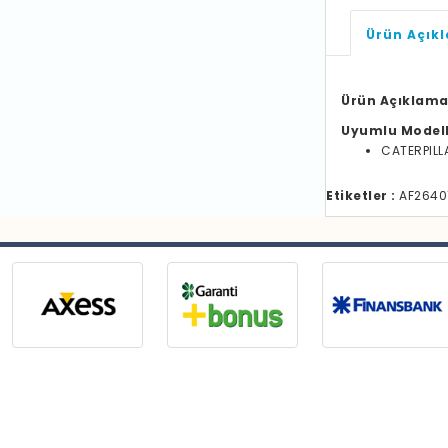
Ürün Açık
Ürün Açıklama
Uyumlu Model
CATERPILL
Etiketler :
AF26401 