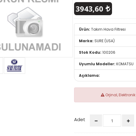
3943,60
Ürün:
Takım Hava Filtresi
Marka:
SURE (USA)
Stok Kodu:
100206
Uyumlu Modeller:
KOMATSU
Açıklama:
Orjinal, Elektron
Adet