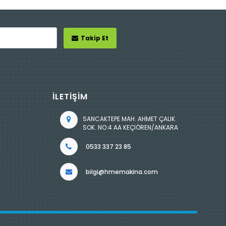
Takip Et
İLETİŞİM
SANCAKTEPE MAH. AHMET ÇALIK
SOK. NO:4 AA KEÇİÖREN/ANKARA
0533 337 23 85
bilgi@hmemakina.com