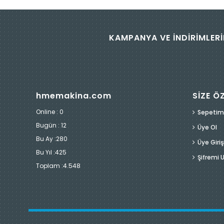
KAMPANYA VE İNDİRİMLERİ
hmemakina.com
SİZE Ö
Online : 0
Sepetim
Bugün :
12
Üye Ol
Bu Ay :
280
Üye Giriş
Bu Yıl :
425
Şifremi
Toplam :
4.548