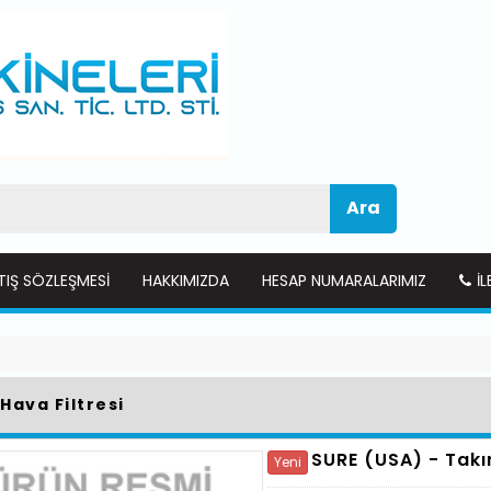
Ara
TIŞ SÖZLEŞMESI
HAKKIMIZDA
HESAP NUMARALARIMIZ
İL
Hava Filtresi
SURE (USA) -
Takı
Yeni