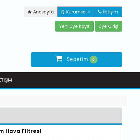
Anasayfa
Kurumsal
İletişim
Sepetim
0
ETIŞIM
m Hava Filtresi